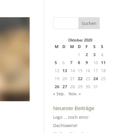
Oktober 2020
M
D
M
D
F
S
S
1
2
3
4
5
6
7
8
9
10
11
12
13
14
15
16
17
18
19
20
21
22
23
24
25
26
27
28
29
30
31
« Sep.
Nov. »
Neueste Beiträge
Logo … noch eins!
Dachlawine!