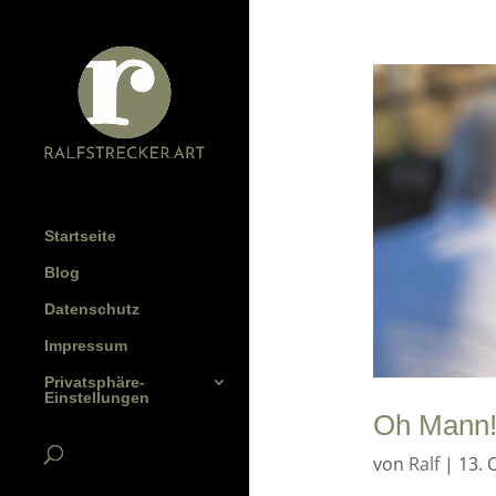
Startseite
Blog
Datenschutz
Impressum
Privatsphäre-
Einstellungen
Oh Mann
von
Ralf
|
13. 