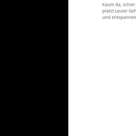
Kaum da, schon 
platzt.Leute! Ge
und entspannen. 