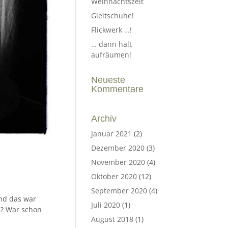
Weihnachtszeit
Gleitschuhe!
Flickwerk …!
… dann halt
aufräumen!
Neueste
Kommentare
Archiv
Januar 2021
(2)
Dezember 2020
(3)
November 2020
(4)
Oktober 2020
(12)
September 2020
(4)
und das war
Juli 2020
(1)
 ? War schon
August 2018
(1)