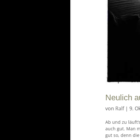
Neulich a
von
Ralf
|
9. O
Ab und zu läuft
auch gut. Man m
gut so, denn die