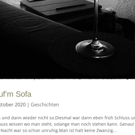
uf’m Sofa
ktober 2020
|
Geschichten
’s und dann wieder nicht so.Diesmal war dann eben früh Schluss 
uss wissen wo man steht, solange man noch stehen kann. Genau!
 Nacht war so schon unruhig.Man ist halt keine Zwanzig...