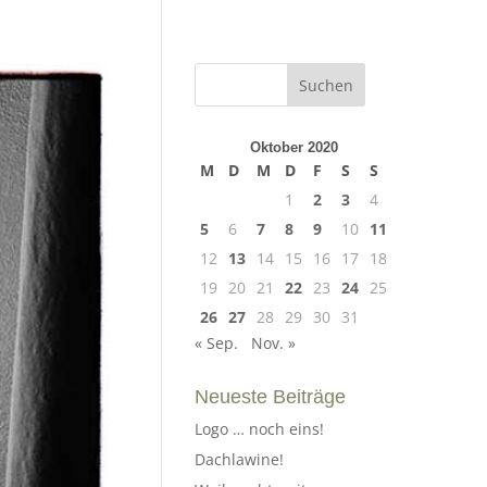
Oktober 2020
M
D
M
D
F
S
S
1
2
3
4
5
6
7
8
9
10
11
12
13
14
15
16
17
18
19
20
21
22
23
24
25
26
27
28
29
30
31
« Sep.
Nov. »
Neueste Beiträge
Logo … noch eins!
Dachlawine!