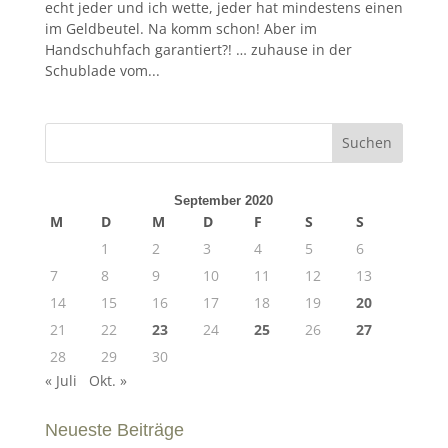
echt jeder und ich wette, jeder hat mindestens einen
im Geldbeutel. Na komm schon! Aber im
Handschuhfach garantiert?! … zuhause in der
Schublade vom...
September 2020
M
D
M
D
F
S
S
1
2
3
4
5
6
7
8
9
10
11
12
13
14
15
16
17
18
19
20
21
22
23
24
25
26
27
28
29
30
« Juli
Okt. »
Neueste Beiträge