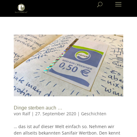
Dinge sterben auch …
von
Ralf
|
27. September 2020
|
Geschichten
… das ist auf dieser Welt einfach so. Nehmen wir
den allseits bekannten Sanifair Wertbon. Den kennt