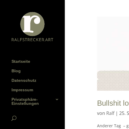
Startseite
Blog
Datenschutz
Impressum
Privatsphäre-
Bullshit l
Einstellungen
von
Ralf
|
25. 
Anderer Tag – g