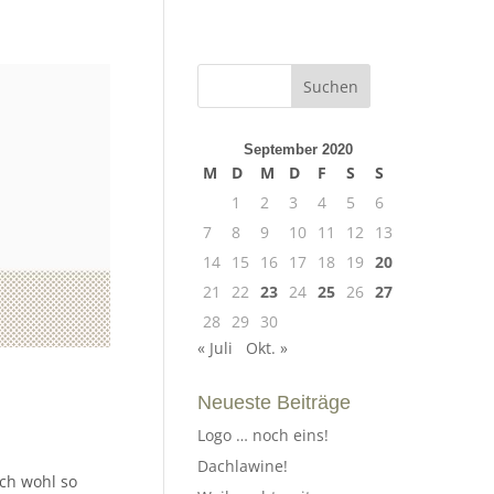
September 2020
M
D
M
D
F
S
S
1
2
3
4
5
6
7
8
9
10
11
12
13
14
15
16
17
18
19
20
21
22
23
24
25
26
27
28
29
30
« Juli
Okt. »
Neueste Beiträge
Logo … noch eins!
Dachlawine!
uch wohl so