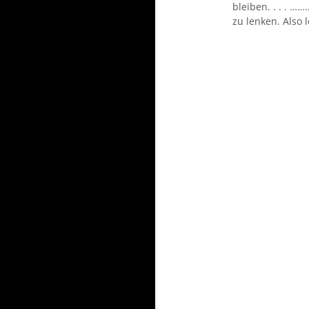
bleiben. . . . …
zu lenken. Also 