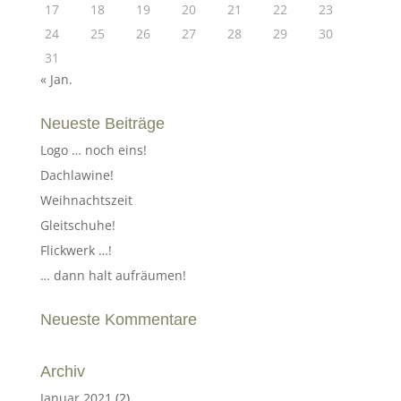
17
18
19
20
21
22
23
24
25
26
27
28
29
30
31
« Jan.
Neueste Beiträge
Logo … noch eins!
Dachlawine!
Weihnachtszeit
Gleitschuhe!
Flickwerk …!
… dann halt aufräumen!
Neueste Kommentare
Archiv
Januar 2021
(2)