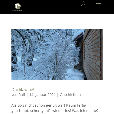
Dachlawine!
von
Ralf
|
14. Januar 2021
|
Geschichten
Als ob’s nicht schon genug wär! Kaum fertig
geschippt, schon geht’s wieder los! Was ich meine?