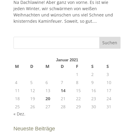
Na Dachlawine! Aber ganz von vorne. Es ist wie
jeden Winter, wir schwärmen von weißen
Weihnachten und wünschen uns viel Schnee und
knisterndes Kaminfeuer. Soweit, so gut....
Januar 2021
M
D
M
D
F
S
S
1
2
3
4
5
6
7
8
9
10
11
12
13
14
15
16
17
18
19
20
21
22
23
24
25
26
27
28
29
30
31
« Dez.
Neueste Beiträge